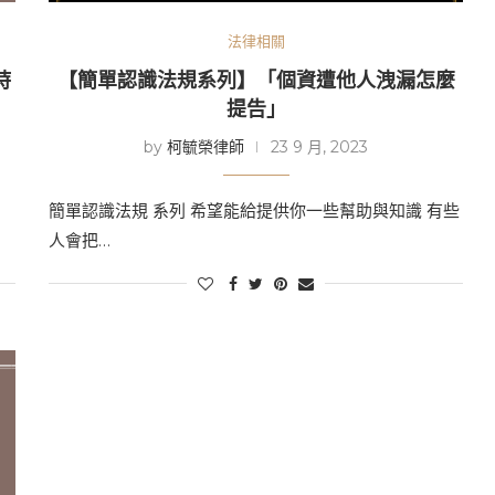
法律相關
時
【簡單認識法規系列】「個資遭他人洩漏怎麼
提告」
by
柯毓榮律師
23 9 月, 2023
簡單認識法規 系列 希望能給提供你一些幫助與知識 有些
人會把…