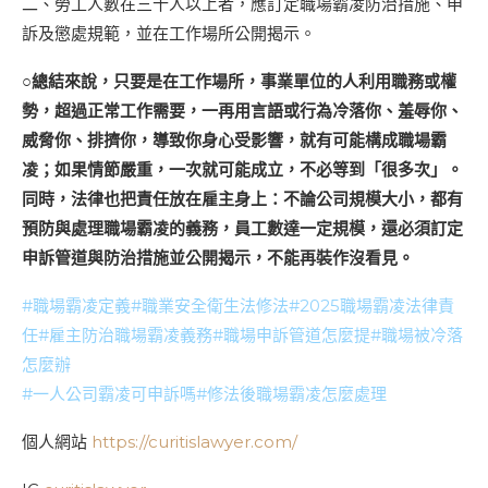
二、勞工人數在三十人以上者，應訂定職場霸凌防治措施、申
訴及懲處規範，並在工作場所公開揭示。
○總結來說，只要是在工作場所，事業單位的人利用職務或權
勢，超過正常工作需要，一再用言語或行為冷落你、羞辱你、
威脅你、排擠你，導致你身心受影響，就有可能構成職場霸
凌；如果情節嚴重，一次就可能成立，不必等到「很多次」。
同時，法律也把責任放在雇主身上：不論公司規模大小，都有
預防與處理職場霸凌的義務，員工數達一定規模，還必須訂定
申訴管道與防治措施並公開揭示，不能再裝作沒看見。
#職場霸凌定義#職業安全衛生法修法#2025職場霸凌法律責
任#雇主防治職場霸凌義務#職場申訴管道怎麼提#職場被冷落
怎麼辦
#一人公司霸凌可申訴嗎#修法後職場霸凌怎麼處理
個人網站
https://curitislawyer.com/