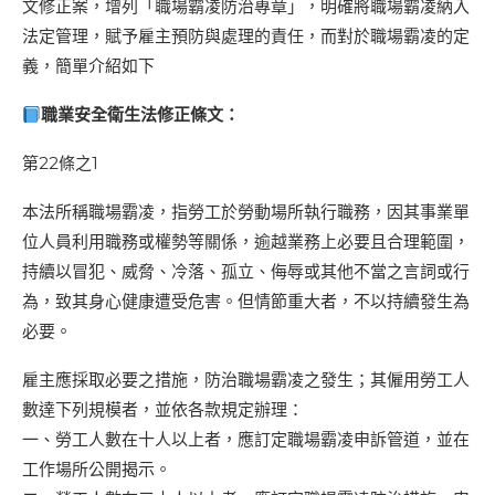
文修正案，增列「職場霸凌防治專章」，明確將職場霸凌納入
法定管理，賦予雇主預防與處理的責任，而對於職場霸凌的定
義，簡單介紹如下
職業安全衛生法修正條文：
第22條之1
本法所稱職場霸凌，指勞工於勞動場所執行職務，因其事業單
位人員利用職務或權勢等關係，逾越業務上必要且合理範圍，
持續以冒犯、威脅、冷落、孤立、侮辱或其他不當之言詞或行
為，致其身心健康遭受危害。但情節重大者，不以持續發生為
必要。
雇主應採取必要之措施，防治職場霸凌之發生；其僱用勞工人
數達下列規模者，並依各款規定辦理：
一、勞工人數在十人以上者，應訂定職場霸凌申訴管道，並在
工作場所公開揭示。