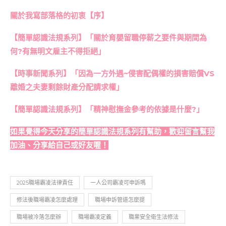
關於我寫部落格的初衷【序】
【簡單認識法規系列】「關於育嬰留職停薪之要件與期間為
何?有無明文雇主不得拒絕」
【時事新聞系列】「因為一方外遇~侵害配偶權的損害賠償VS
離婚之夫妻剩餘財產分配請求權」
【簡單認識法規系列】「精神慰撫金參考的依據是什麼?」
如果覺得今天分享的簡單認識法規系列有幫助，歡迎留言幫我
加油、分享給自己或好友喔！
2025職場霸凌法律責任
一人公司霸凌可申訴嗎
修法後職場霸凌怎麼處理
職場申訴管道怎麼提
職場被冷落怎麼辦
職場霸凌定義
職業安全衛生法修法