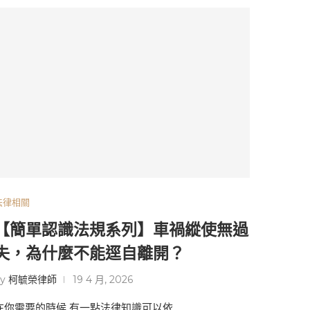
法律相關
【簡單認識法規系列】車禍縱使無過
失，為什麼不能逕自離開？
by
柯毓榮律師
19 4 月, 2026
在你需要的時候 有一點法律知識可以依 …