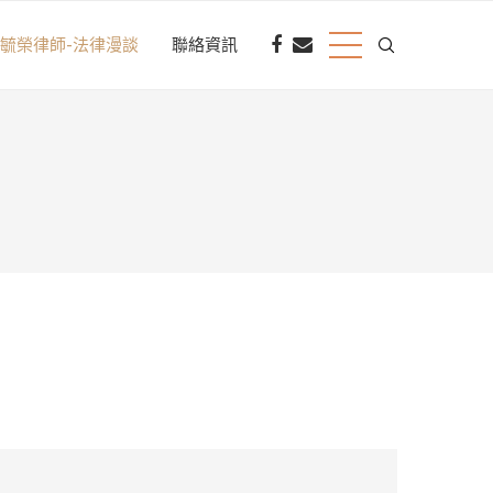
毓榮律師-法律漫談
聯絡資訊