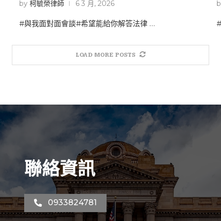
by
柯毓榮律師
6 3 月, 2026
#與我面對面會談#希望能給你解答法律 …
LOAD MORE POSTS
聯絡資訊
0933824781