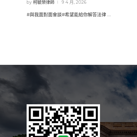
by
柯毓榮律師
9 4 月, 2026
#與我面對面會談#希望能給你解答法律 …