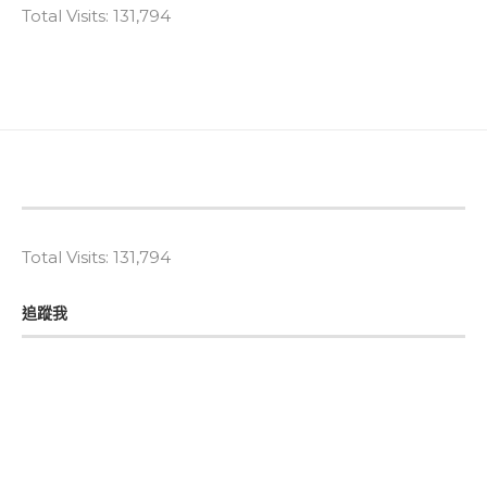
Total Visits:
131,794
Total Visits:
131,794
追蹤我