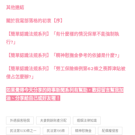
其他連結
關於我寫部落格的初衷【序】
【簡單認識法規系列】「有什麼樣的情況保單不能強制執
行?」
【簡單認識法規系列】「精神慰撫金參考的依據是什麼?」
【簡單認識法規系列】「勞工保險條例第62條之喪葬津貼被
侵占怎麼辦?」
如果覺得今天分享的時事新聞系列有幫助，歡迎留言幫我加
油、分享給自己或好友喔！
外遇損害賠償
夫妻剩餘財產分配
婚姻法律知識
民法第1030條之一
民法第195條
精神慰撫金
配偶權侵害