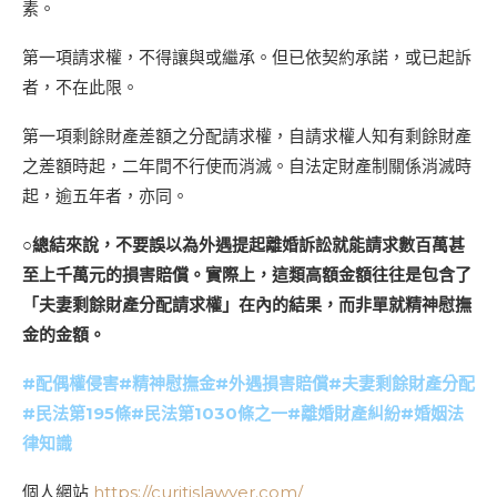
素。
第一項請求權，不得讓與或繼承。但已依契約承諾，或已起訴
者，不在此限。
第一項剩餘財產差額之分配請求權，自請求權人知有剩餘財產
之差額時起，二年間不行使而消滅。自法定財產制關係消滅時
起，逾五年者，亦同。
○總結來說，不要誤以為外遇提起離婚訴訟就能請求數百萬甚
至上千萬元的損害賠償。實際上，這類高額金額往往是包含了
「夫妻剩餘財產分配請求權」在內的結果，而非單就精神慰撫
金的金額。
#配偶權侵害#精神慰撫金#外遇損害賠償#夫妻剩餘財產分配
#民法第195條#民法第1030條之一#離婚財產糾紛#婚姻法
律知識
個人網站
https://curitislawyer.com/