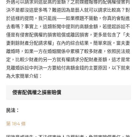
外遇可以請求到這麼高的金額？之前媒體報導的配偶權侵害判
決不是都沒這麼多嗎？難道因為是藝人就可以請求比較高？對
於這樣的提問，我只能說——如果標題不聳動，你真的會點進
去看嗎？事實上，這類新聞中提到的高額金額，若提起訴訟不
僅是有侵害配偶權的損害賠償或離因損害，更多是包含了「夫
妻剩餘財產分配請求權」在內的綜合結果。簡單來說，當夫妻
離婚時，如果一方在婚姻關係中累積了較多財產，依照民法規
定，比較少財產的另一方就有權請求分配財產差額，這才是常
見離婚訴訟中判決一方要給付高額金錢的主要原因，以下就來
為大家簡單介紹：
侵害配偶權之損害賠償
民法：
第 184 條