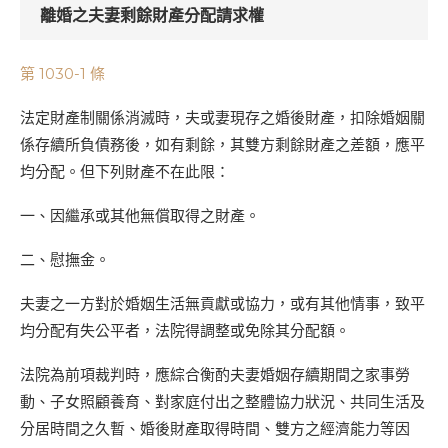
離婚之夫妻剩餘財產分配請求權
第 1030-1 條
法定財產制關係消滅時，夫或妻現存之婚後財產，扣除婚姻關
係存續所負債務後，如有剩餘，其雙方剩餘財產之差額，應平
均分配。但下列財產不在此限：
一、因繼承或其他無償取得之財產。
二、慰撫金。
夫妻之一方對於婚姻生活無貢獻或協力，或有其他情事，致平
均分配有失公平者，法院得調整或免除其分配額。
法院為前項裁判時，應綜合衡酌夫妻婚姻存續期間之家事勞
動、子女照顧養育、對家庭付出之整體協力狀況、共同生活及
分居時間之久暫、婚後財產取得時間、雙方之經濟能力等因